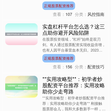
股”的诱惑更让许多人盲目行动。以下
正规股票配资推荐
是新手最常见的三....
查看：
107
分类：
风控指南
实盘杠杆平台怎么选？这三
点助你避开风险陷阱
在股票投资领域，"杠杆"始终是双刃
剑。有人通过股票配资实现收益倍增，
也有人因平台暴雷血本无归。2023年
证监会披露数据显示，全年受理的金融
正规股票配资推荐
诈骗案件中，32%涉及....
查看：
156
分类：
配资技巧
**实用攻略型**：初学者炒
股配资平台推荐：实用攻略
助你少走弯路
**实用攻略型：初学者炒股配资平台推
荐：实用攻略助你少走弯路** 刚接触
股票那会儿，我和大多数新手一样，既