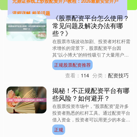
元鼎证券线上炒股配资开户教程：2026最新安全开户
流程详解 相关话题
《股票配资平台怎么使用？
常见问题及解决办法有哪
些？》
在股票市场波动加剧、投资者对杠杆需
求增长的背景下，股票配资平台因
其“以小博大”的特性吸引了大量用户。
然而，许多新手在使用过程中因操作不
正规股票配资推荐
当导致亏损，甚至陷入法律风....
查看：
114
分类：
配资技巧
揭秘！不正规配资平台有哪
些风险？如何避开？
在股票投资市场中，"股票配资"是许多
投资者熟悉的杠杆工具。通过配资平台
借入资金，投资者可以用更少的本金撬
动更大的收益，但这一操作也暗藏风
正规
险。近年来，不正规配资平....