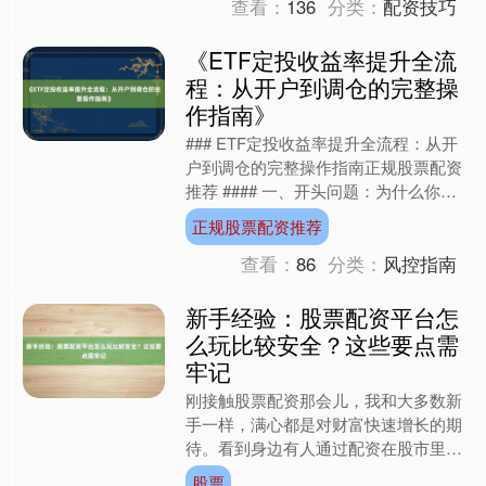
查看：
136
分类：
配资技巧
《ETF定投收益率提升全流
程：从开户到调仓的完整操
作指南》
### ETF定投收益率提升全流程：从开
户到调仓的完整操作指南正规股票配资
推荐 #### 一、开头问题：为什么你的
ETF定投收益总跑输市场？ 许多投资
正规股票配资推荐
者在尝试E....
查看：
86
分类：
风控指南
新手经验：股票配资平台怎
么玩比较安全？这些要点需
牢记
刚接触股票配资那会儿，我和大多数新
手一样，满心都是对财富快速增长的期
待。看到身边有人通过配资在股市里赚
得盆满钵满，心里直痒痒，没多想就一
股票