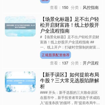
头扎了进去。可现实很快给....
查看：
150
分类：
风控指南
【场景化标题】足不出户轻
松开启财富路！线上炒股开
户全流程指南
# 【场景化标题】足不出户轻松开启财
富路！线上炒股开户全流程指南 ##
一、线上开户：打破时空限制的财富新
入口 "以前开户要跑银行、证券公司，
正规股票配资推荐
现在手机点几下就搞....
查看：
137
分类：
开户流程
【新手误区】如何提前布局
牛股？三大常见选股陷阱解
析
#### 开头：新手选股的三大致命误区
在股市中，新手投资者常因急于求成陷
入“追涨杀跌”的循环，而“提前布局牛