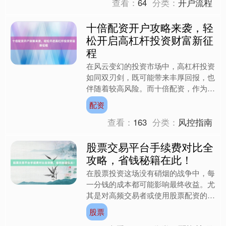
查看：
64
分类：
开户流程
十倍配资开户攻略来袭，轻
松开启高杠杆投资财富新征
程
在风云变幻的投资市场中，高杠杆投资
如同双刃剑，既可能带来丰厚回报，也
伴随着较高风险。而十倍配资，作为高
杠杆投资的一种形式，吸引了众多渴望
配资
快速积累财富的投资者。掌....
查看：
163
分类：
风控指南
股票交易平台手续费对比全
攻略，省钱秘籍在此！
在股票投资这场没有硝烟的战争中，每
一分钱的成本都可能影响最终收益。尤
其是对高频交易者或使用股票配资的投
资者而言，手续费就像隐藏的“利润杀
股票
手”，稍不留神就会吞噬大....