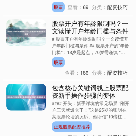
资者关注的焦点。然而，在享受高收益
查看：
69
分类：
配资技巧
股票
可能性的同时，许多用....
股票开户有年龄限制吗？一
文读懂开户年龄门槛与条件
# 股票开户有年龄限制吗？一文读懂开
户年龄门槛与条件 ## 股票开户的“年龄
门槛”：18岁是起点，70岁需谨慎 “我
想开户炒股，但今年刚满16岁，能操
股票
作吗？”这....
查看：
186
分类：
配资技巧
包含核心关键词线上股票配
资新手操作步骤的变体
#### 开头：新手踩坑的常见场景 "刚开
户三天就爆仓了！"这是25岁的张明在
某股票论坛的哭诉。他听信"10倍杠杆
日赚30%"的宣传，将5万元本金全部投
正规股票配资推荐
入某只热....