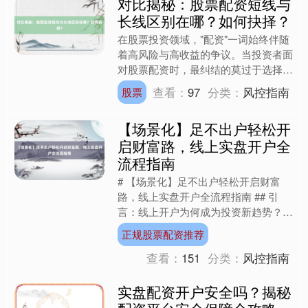
对比揭秘：股票配资短线与
长线区别在哪？如何抉择？
在股票投资领域，"配资"一词始终伴随
着高风险与高收益的争议。当投资者面
对股票配资时，最纠结的莫过于选择短
线还是长线策略。本文将通过独家案例
查看：
97
分类：
风控指南
股票
与最新数据，深度解析两....
【场景化】足不出户轻松开
启财富路，线上实盘开户全
流程指南
# 【场景化】足不出户轻松开启财富
路，线上实盘开户全流程指南 ## 引
言：线上开户为何成为投资新趋势？
"以前开户要跑营业部，现在手机点两
正规股票配资推荐
下就搞定！"上海白领李....
查看：
151
分类：
风控指南
实盘配资开户安全吗？揭秘