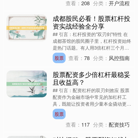
查看：
208
分类：
开户流程
成都股民必看！股票杠杆投
资实战经验全分享
## 引言：杠杆投资的"双刃剑"特性 在
成都茶馆的股民圈子里，杠杆投资始终
是热门话题。有人用3倍杠杆三个月赚
出首付，也有人因配资爆仓一夜回到解
查看：
78
分类：
风控指南
股票
放前。股票配资（即....
股票配资多少倍杠杆最稳妥
且收益高？
## 引言：配资杠杆的双刃剑效应 股票
配资作为金融市场中常见的加杠杆工
具，既能让投资者用少量本金撬动更大
收益，也可能因操作不当导致本金大幅
股票
亏损。近年来，随着A股....
查看：
117
分类：
配资技巧