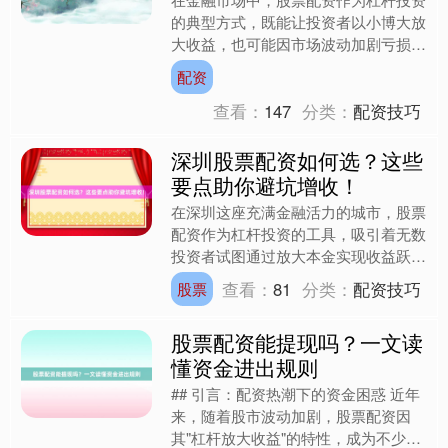
的典型方式，既能让投资者以小博大放
大收益，也可能因市场波动加剧亏损风
险。近年来，随着监管政策的收紧和行
配资
业规范化发展，实盘配资的....
查看：
147
分类：
配资技巧
深圳股票配资如何选？这些
要点助你避坑增收！
在深圳这座充满金融活力的城市，股票
配资作为杠杆投资的工具，吸引着无数
投资者试图通过放大本金实现收益跃
升。然而，配资市场鱼龙混杂，高杠杆
查看：
81
分类：
配资技巧
股票
背后的风险与机遇并存。如何....
股票配资能提现吗？一文读
懂资金进出规则
## 引言：配资热潮下的资金困惑 近年
来，随着股市波动加剧，股票配资因
其"杠杆放大收益"的特性，成为不少投