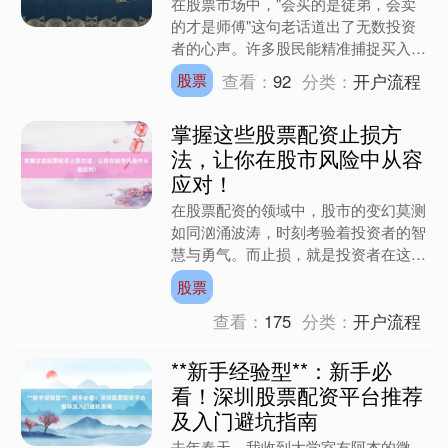
在股票市场中，"会买的是徒弟，会卖
的才是师傅"这句老话道出了无数投资
者的心声。许多股民能精准捕捉买入时
机，却在卖出决策上犹豫不决，最终错
查看：
92
分类：
开户流程
股票
失利润甚至由盈转亏。尤其....
掌握这些股票配资止损方
法，让你在股市风险中从容
应对！
在股票配资的领域中，股市的变幻莫测
如同汹涌波涛，时刻考验着投资者的智
慧与勇气。而止损，就是投资者在这片
波涛中保障自身安全的“救生圈”。掌握
股票
有效的股票配资止损方法....
查看：
175
分类：
开户流程
**新手经验型**：新手必
看！深圳股票配资平台推荐
及入门避坑指南
去年春天，我收到大学室友阿杰的微