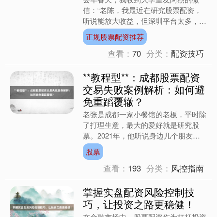
信：“老陈，我最近在研究股票配资，
听说能放大收益，但深圳平台太多，实
在分不清真假，你懂这个吗？”看着屏
正规股票配资推荐
幕上的消息，我瞬间想起自己....
查看：
70
分类：
配资技巧
**教程型**：成都股票配资
交易失败案例解析：如何避
免重蹈覆辙？
老张是成都一家小餐馆的老板，平时除
了打理生意，最大的爱好就是研究股
票。2021年，他听说身边几个朋友通
过股票配资赚了不少钱，心动之下也决
股票
定试试。他找到一家配资公....
查看：
193
分类：
风控指南
掌握实盘配资风险控制技
巧，让投资之路更稳健！
在金融市场中，股票配资作为杠杆投资