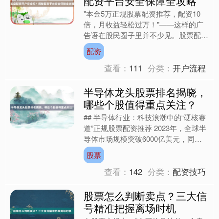
配资平台安全保障全攻略
"本金5万正规股票配资推荐，配资10
倍，月收益轻松过万！"——这样的广
告语在股民圈子里并不少见。股票配资
作为杠杆投资的典型形式，既能放大收
配资
益，也可能让风险成倍增....
查看：
111
分类：
开户流程
半导体龙头股票排名揭晓，
哪些个股值得重点关注？
## 半导体行业：科技浪潮中的“硬核赛
道”正规股票配资推荐 2023年，全球半
导体市场规模突破6000亿美元，同比
增长8.7%，AI算力、新能源汽车、5G
股票
通信等....
查看：
142
分类：
配资技巧
股票怎么判断卖点？三大信
号精准把握离场时机