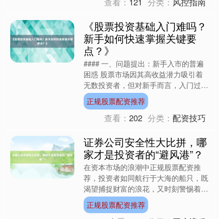
查看：
121
分类：
风控指南
《股票投资基础入门难吗？
新手如何快速掌握关键要
点？》
#### 一、问题提出：新手入市的普遍
困惑 股票市场因其高收益潜力吸引着
无数投资者，但对新手而言，入门过程
往往充满迷茫：K线图如“天书”，技术
正规股票配资推荐
指标似“密码”，甚....
查看：
202
分类：
配资技巧
证券公司安全性大比拼，哪
家才是投资者的“避风港”？
在资本市场的浪潮中正规股票配资推
荐，投资者如同航行于大海的船只，既
渴望捕捉财富的浪花，又时刻警惕着暗
礁与风浪。当市场波动加剧，选择一家
正规股票配资推荐
安全可靠的证券公司作为“避....