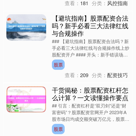
查看：
181
分类：
风控指南
【避坑指南】股票配资合法
吗？新手必看三大法律红线
与合规操作
### 【避坑指南】股票配资合法吗？新
手必看三大法律红线与合规操作线上炒
股配资开户 #### 开头：新手错误场景
张先生是一位刚入市的新股民，看到某
股票
配资平台宣传....
查看：
209
分类：
配资技巧
干货揭秘：股票配资杠杆怎
么计算？一文读懂操作要点
## 引言：配资杠杆是“双刃剑”还是“财
富密码”？股票配资官网开户 2023年A
股市场日均成交额突破万亿元，股票配
资这一高风险投资工具再次引发关注。
股票
有人通过杠杆....