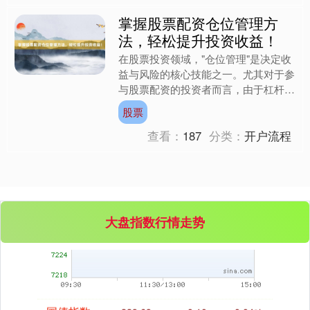
掌握股票配资仓位管理方
法，轻松提升投资收益！
创业板指
3563.12
+47.56
+1.35%
在股票投资领域，"仓位管理"是决定收
益与风险的核心技能之一。尤其对于参
与股票配资的投资者而言，由于杠杆效
应放大了资金使用效率，仓位控制的精
股票
准度直接关系到账户的存....
查看：
187
分类：
开户流程
基金指数
7242.10
+12.30
+0.17%
大盘指数行情走势