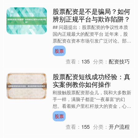
股票配资是不是骗局？如何
辨别正规平台与欺诈陷阱？
## 问题提出：股票配资的争议性本质
国内正规最大的配资平台 近年来，股
票配资在资本市场引发广泛讨论。部分
投资者通过配资实现收益倍增，但更多
股票
人因误入“黑平台”导致....
查看：
135
分类：
配资技巧
股票配资短线成功经验：真
实案例教你如何操作
刚接触股票配资那会儿，我和大多数新
手一样，满脑子都是“一夜暴富”的幻
想。看着账户里杠杆放大的资金，心跳
加速，手指在键盘上悬着，既想立刻下
股票
单，又怕踩错节奏。结果呢....
查看：
155
分类：
开户流程