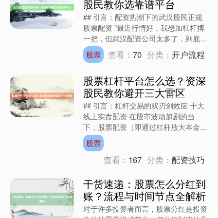
股民教你选靠谱平台
## 引言：配资热潮下的武汉股民正规
股票配资 "最近行情好，我想加杠杆搏
一把，但武汉配资公司太多了，到底选
哪家？"上周在光谷某证券营业部，老
查看：
70
分类：
开户流程
股票
股民张叔的困惑引发了....
股票杠杆平台怎么选？资深
股民教你避开三大雷区
## 引言：杠杆交易的双刃剑效应 十大
线上实盘配资 在股市波动加剧的当
下，股票配资（即通过杠杆放大本金进
行交易）成为许多投资者追求超额收益
股票
的选择。然而，杠杆交易....
查看：
167
分类：
配资技巧
干货速递：股票怎么分红到
账？流程与时间节点全解析
对于许多投资者而言，股票分红是投资