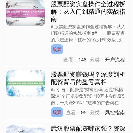
股票配资实盘操作全过程拆
解：从入门到精通的实战指
南
# 股票配资实盘操作全过程拆解：从入
门到精通的实战指南 ## 一、股票配资
的底层逻辑：杠杆的“双刃剑”效应 股票
配资，本质是投资者通过向配资平台借
股票
入资金，以自有....
查看：
146
分类：
开户流程
股票配资赚钱吗？深度剖析
配资背后的盈亏真相
## 引言：配资是“财富密码”还是“风险
深渊”？正规实盘配资 “10万本金配资5
倍，一周赚30%！”这样的广告词在股
市热潮中屡见不鲜。股票配资，这个让
查看：
95
分类：
风控指南
股票
投资者既心....
武汉股票配资哪家强？资深