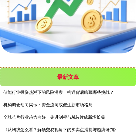
北证50
1134.24
+11.37
+1.01%
最新文章
储能行业投资热潮下的风险洞察：机遇背后暗藏哪些挑战？
机构调仓动向揭示：资金流向或催生新市场格局
全球芯片行业趋势向好，先进制程与AI芯片成新增长极
创业板指
3563.12
+47.56
+1.35%
《从均线怎么看？解锁交易视角下的买卖点捕捉与趋势研判》