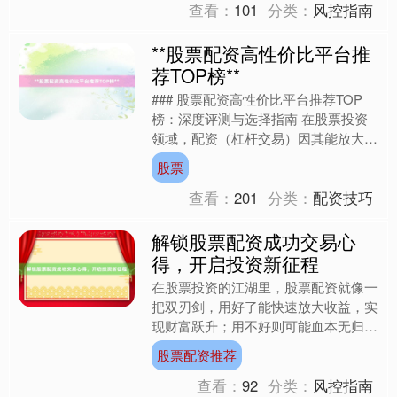
查看：
101
分类：
风控指南
**股票配资高性价比平台推
荐TOP榜**
### 股票配资高性价比平台推荐TOP
榜：深度评测与选择指南 在股票投资
领域，配资（杠杆交易）因其能放大收
益的特性备受关注，但高收益往往伴随
股票
高风险，选择安全、合....
查看：
201
分类：
配资技巧
解锁股票配资成功交易心
得，开启投资新征程
在股票投资的江湖里，股票配资就像一
把双刃剑，用好了能快速放大收益，实
现财富跃升；用不好则可能血本无归，
陷入债务深渊。作为一名在股市摸爬滚
股票配资推荐
打多年的投资者，我经历过....
查看：
92
分类：
风控指南