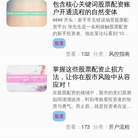
包含核心关键词股票配资账
户开通流程的自然变体
#### 开头：新手常见错误场景股票配
资平台 张先生是一名刚接触股票配资
的新手投资者。他在某论坛看到“10倍
杠杆、低门槛开户”的广告后，立即下
股票
载了APP并填写了....
查看：
132
分类：
风控指南
掌握这些股票配资止损方
法，让你在股市风险中从容
应对！
在股票配资的领域中，股市的变幻莫测
如同汹涌波涛，时刻考验着投资者的智
慧与勇气。而止损，就是投资者在这片
波涛中保障自身安全的“救生圈”。掌握
股票
有效的股票配资止损方法....
查看：
173
分类：
开户流程