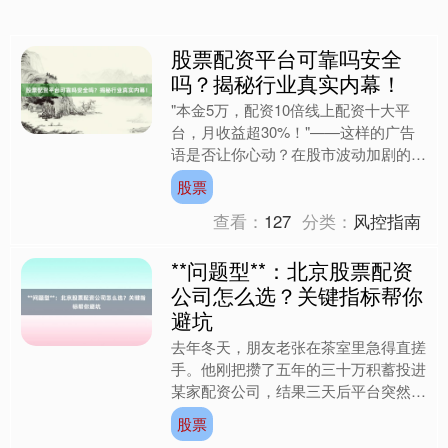
股票配资平台可靠吗安全
吗？揭秘行业真实内幕！
"本金5万，配资10倍线上配资十大平
台，月收益超30%！"——这样的广告
语是否让你心动？在股市波动加剧的当
下，股票配资平台如雨后春笋般涌现，
股票
宣称能通过杠杆放大收....
查看：
127
分类：
风控指南
**问题型**：北京股票配资
公司怎么选？关键指标帮你
避坑
去年冬天，朋友老张在茶室里急得直搓
手。他刚把攒了五年的三十万积蓄投进
某家配资公司，结果三天后平台突然无
法登录，客服电话成了空号。更讽刺的
股票
是，他签的合同里藏着"账....