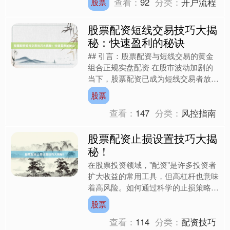
查看：
92
分类：
开户流程
股票
失利润甚至由盈转亏。尤其....
股票配资短线交易技巧大揭
秘：快速盈利的秘诀
## 引言：股票配资与短线交易的黄金
沪深300
4694.44
+43.13
+0.93%
组合正规实盘配资 在股市波动加剧的
当下，股票配资已成为短线交易者放大
收益的重要工具。通过杠杆效应，投资
股票
者可以用较少的本金撬动....
查看：
147
分类：
风控指南
股票配资止损设置技巧大揭
秘！
在股票投资领域，"配资"是许多投资者
北证50
1134.24
+11.37
+1.01%
扩大收益的常用工具，但高杠杆也意味
着高风险。如何通过科学的止损策略控
制风险，成为股票配资交易中的核心课
股票
题。本文结合行业最新数....
查看：
114
分类：
配资技巧