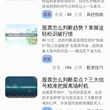
收益的重要组成部分，但分红到账的具
体流程和时间节点却常让人一头雾水。
尤其是涉及股票配资等杠杆操作时，分
查看：
99
分类：
风控指南
股票
红规则的细微差异可能直接....
股票怎么判断趋势？掌握这
轻松识破行情
上证综指
3940.04
+39.68
+1.02%
## 引言：趋势判断是股票投资的"指南
针"线上实盘配资 在股票市场，趋势就
像大海中的洋流——顺流而下省力高
效，逆流而上则可能被浪头打翻。无论
股票
是短线交易者还是长线....
查看：
194
分类：
配资技巧
股票怎么判断卖点？三大信
号精准把握离场时机
深证成指
14311.01
+200.89
+1.42%
在股票市场中，"会买的是徒弟，会卖
的才是师傅"这句老话道出了无数投资
者的心声。许多股民能精准捕捉买入时
机，却在卖出决策上犹豫不决，最终错