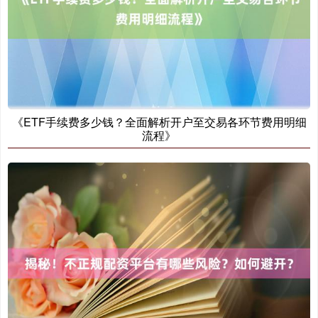
《ETF手续费多少钱？全面解析开户至交易各环节费用明细
期指IC0
7877.80
+164.40
+2.13%
流程》