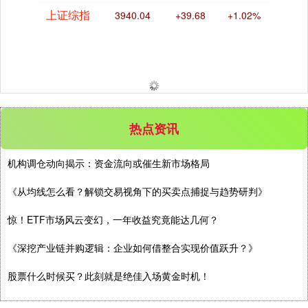
上证综指
3940.04
+39.68
+1.02%
热点资讯
机构调仓动向揭示：资金流向或催生新市场格局
《从均线怎么看？解锁交易视角下的买卖点捕捉与趋势研判》
深证成指
14311.01
+200.89
+1.42%
惊！ETF市场风云变幻，一年收益究竟能达几何？
《深挖产业链并购逻辑：企业如何借整合实现价值跃升？》
股票什么时候买？此刻就是绝佳入场黄金时机！