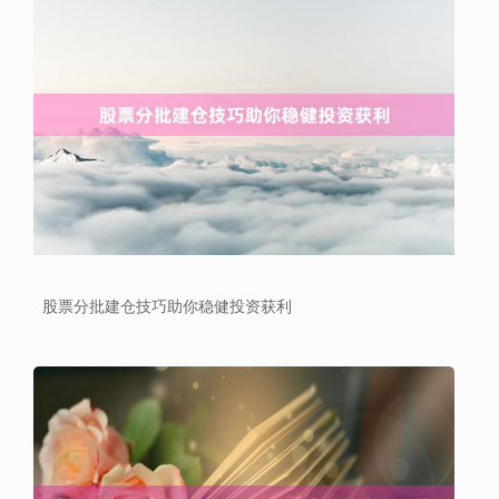
沪深300
4694.44
+43.13
+0.93%
股票分批建仓技巧助你稳健投资获利
北证50
1134.24
+11.37
+1.01%