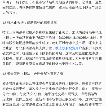
单明了，易于执行，不受市场情绪和短期波动的影响。它就像一道坚
固的防线，将损失控制在预设范围内，避免因股价持续下跌而导致更
大的亏损。
## 技术止损法：借助指标的精准导航
技术止损法是依据技术分析指标来确定止损点。常见的如移动平均线
止损，当股价跌破重要的移动平均线，如30日均线或60日均线时，意
味着股价短期趋势可能发生转变，此时可以考虑止损出局。还有支撑
位止损，每只股票都有其支撑价位，
线上炒股配资开户
当股价有效跌
破支撑位时，往往预示着下跌趋势的开启，这时及时止损能减少进一
步损失。技术止损法结合了市场走势和价格规律，相对更具科学性和
前瞻性，能帮助投资者在市场变化时做出更理性的决策。
## 资金管理止损法：合理分配的智慧之选
资金管理止损法是从整体资金角度出发进行止损控制。投资者可以将
资金分成若干份，每次投入一定比例的资金进行交易。例如，将资金
分成10份，每次只投入1份。如果这笔交易出现亏损，且亏损达到一
定比例，就停止交易，重新评估市场和自己的交易策略。这种方法能
有效避免因一次交易失败而导致全部资金大幅缩水，保证投资者在市