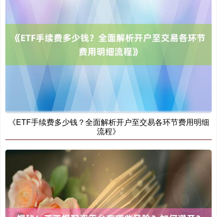
《ETF手续费多少钱？全面解析开户至交易各环节费用明细
流程》