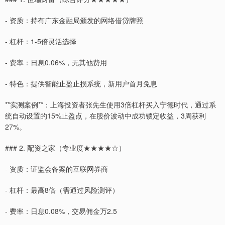
- 资质：持有广东金融局颁发的网络借贷牌照
- 杠杆：1-5倍灵活选择
- 费率：日息0.06%，无其他费用
- 特色：提供智能止盈止损系统，新用户首月免息
**实测案例**：上海投资者张先生使用3倍杠杆买入宁德时代，通过系
统自动设置的15%止盈点，在股价波动中成功锁定收益，3周获利
27%。
### 2. 配资之家（专业度★★★★☆）
- 资质：证监会备案的互联网券商
- 杠杆：最高8倍（需通过风险测评）
- 费率：日息0.08%，交易佣金万2.5