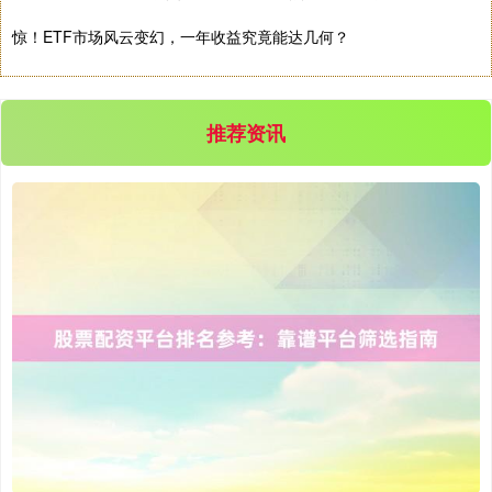
惊！ETF市场风云变幻，一年收益究竟能达几何？
推荐资讯