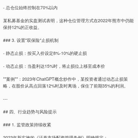
- 总仓位始终控制在70%以内
某私募基金的实盘测试表明，这种仓位管理方式在2022年熊市中仍能
保持12%的正收益。
### 3. 设置"双保险"止损机制
- 静态止损：按买入价设定8%-10%的硬止损
- 动态止损：当盈利达15%时，将止损位上移至成本价
**案例**：2023年ChatGPT概念炒作中，某投资者通过动态止损策
略，在股价从高点回落12%时及时离场，保住了前期35%的利润。
---
## 四、行业趋势与风险提示
### 1. 监管政策持续收紧
2023年新实施的《证券市场配资管理条例》明确规定：