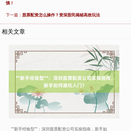
慎！
下一篇：
股票配资怎么操作？资深股民揭秘高效玩法
相关文章
**新手经验型**：深圳股票配资公司实操指南，新手如