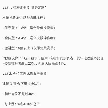
### 1. 杠杆比例要"量身定制"
根据风险承受能力选择杠杆：
- 保守型：1-2倍（适合价值投资者）
- 稳健型：3-4倍（适合波段操作者）
- 激进型：5倍以上（仅限短线高手）
**数据支撑**：统计显示，使用3倍杠杆的投资者，其年化收益率比使
用5倍杠杆者高出23%，但最大回撤低41%。
### 2. 仓位管理比选股更重要
建议采用"金字塔加仓法"：
- 初始仓位不超过40%
- 每上涨5%追加10%仓位