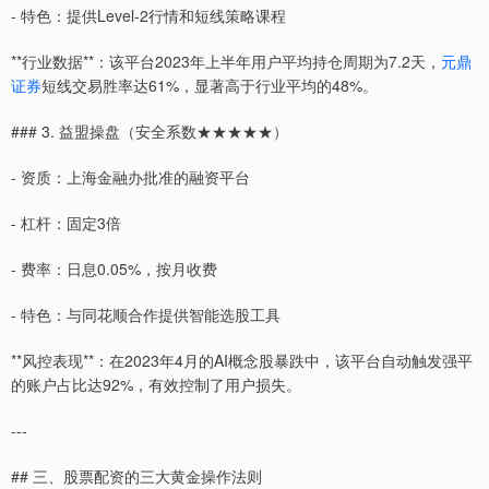
- 特色：提供Level-2行情和短线策略课程
**行业数据**：该平台2023年上半年用户平均持仓周期为7.2天，
元鼎
证券
短线交易胜率达61%，显著高于行业平均的48%。
### 3. 益盟操盘（安全系数★★★★★）
- 资质：上海金融办批准的融资平台
- 杠杆：固定3倍
- 费率：日息0.05%，按月收费
- 特色：与同花顺合作提供智能选股工具
**风控表现**：在2023年4月的AI概念股暴跌中，该平台自动触发强平
的账户占比达92%，有效控制了用户损失。
---
## 三、股票配资的三大黄金操作法则