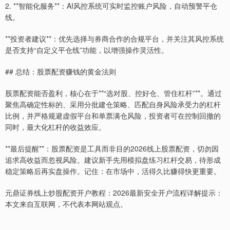
2. **智能化服务**：AI风控系统可实时监控账户风险，自动预警平仓
线。
**投资者建议**：优先选择与券商合作的合规平台，并关注其风控系统
是否支持“自定义平仓线”功能，以增强操作灵活性。
## 总结：股票配资赚钱的黄金法则
股票配资能否盈利，核心在于**“选对股、控好仓、管住杠杆”**。通过
聚焦高确定性标的、采用分批建仓策略、匹配自身风险承受力的杠杆
比例，并严格规避虚假平台和单票满仓风险，投资者可在控制回撤的
同时，最大化杠杆的收益效应。
**最后提醒**：股票配资是工具而非目的2026线上股票配资，切勿因
追求高收益而忽视风险。建议新手先用模拟盘练习杠杆交易，待形成
稳定策略后再实盘操作。记住：在市场中，活得久比赚得快更重要。
元鼎证券线上炒股配资开户教程：2026最新安全开户流程详解提示：
本文来自互联网，不代表本网站观点。