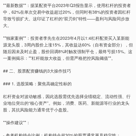
**最新数据**：据某配资平台2023年Q3报告显示，使用杠杆的投资者
中，62%在单次交易中收益超过20%，但同时有38%的投资者因杠杆
导致亏损扩大。这印证了杠杆的“双刃剑”特性——盈利与风险同步放
大。
**独家案例**：投资者李先生在2023年4月以1:4杠杆配资买入某新能
源龙头股，3周内股价上涨15%，其收益达60%（自有资金部分），但
随后因未及时止盈，股价回调8%时触发强制平仓，最终亏损15%。这
一案例揭示：**杠杆能放大收益，但需严格把控风险阈值**。
## 二、股票配资赚钱的3大操作技巧
### 1. 选股策略：聚焦高确定性标的
杠杆资金对波动敏感，因此选股需优先选择业绩稳定、流动性强、行
业地位突出的“核心资产”。例如，消费、医药、新能源等行业的龙头
股，其抗风险能力通常优于小盘股。
**操作建议**：
- 参考机构持仓比例：机构持仓超30%的股票通常更具稳定性；