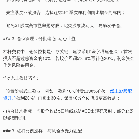
- 关注季度业绩预告：选择连续3个季度净利润同比增长的标的；
- 避免ST股或高市盈率题材股：此类股票波动大，易触发平仓。
### 2. 仓位管理：分批建仓+动态止盈
杠杆交易中，仓位控制是生存关键。建议采用“金字塔建仓法”：首次
投入不超过总资金的40%，若股价回调5%-8%再补仓20%，剩余资金
作为风险备用金。
**动态止盈技巧**：
- 设置阶梯式止盈点：例如，盈利10%时卖出30%仓位，
线上炒股配
资开户
盈利20%时再卖出30%，保留40%仓位博取更高收益；
- 结合技术指标：当股价跌破5日均线或MACD出现死叉时，部分止盈
以锁定利润。
### 3. 杠杆比例选择：与风险承受力匹配