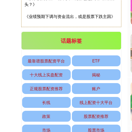
头？》
《业绩预期下调与资金流出，或是股票下跌主因》
话题标签
基金指数
7242.10
+12.30
+0.17%
最靠谱股票配资平台
ETF
十大线上实盘配资
揭秘
正规股票配资推荐
账户
长线
线上配资十大平台
政策
股票配资推荐
国债指数
229.69
+0.10
+0.04%
市场
股票市场