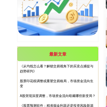
沪深300
4694.44
+43.13
+0.93%
最新文章
北证50
1134.24
+11.37
+1.01%
《从均线怎么看？解锁交易视角下的买卖点捕捉与
趋势研判》
股票印花税调整或重塑交易格局，市场资金流向生
变
A股突现深度调整，市场资金流向暗藏哪些新变局？
《股票预测软件：精准掘金利器还是投资风险新源
创业板指
3563.12
+47.56
+1.35%