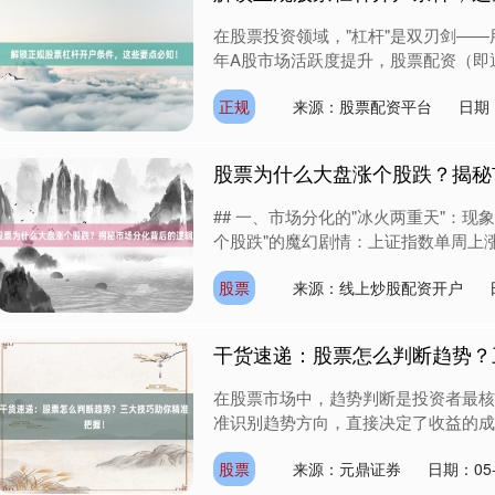
在股票投资领域，"杠杆"是双刃剑——
年A股市场活跃度提升，股票配资（即通
正规
来源：股票配资平台
日期：
股票为什么大盘涨个股跌？揭秘
## 一、市场分化的"冰火两重天"：现
个股跌"的魔幻剧情：上证指数单周上涨2.3
股票
来源：线上炒股配资开户
干货速递：股票怎么判断趋势？
在股票市场中，趋势判断是投资者最核
准识别趋势方向，直接决定了收益的成败
股票
来源：元鼎证券
日期：05-