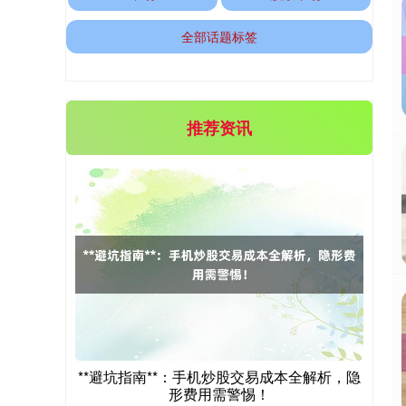
全部话题标签
推荐资讯
期指IC0
7877.80
+164.40
+2.13%
**避坑指南**：手机炒股交易成本全解析，隐
形费用需警惕！