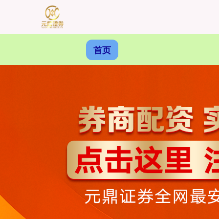
首页
沪深300
4694.44
+43.13
+0.93%
北证50
1134.24
+11.37
+1.01%