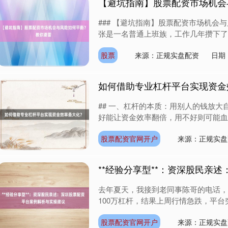
【避坑指南】股票配资市场机会
### 【避坑指南】股票配资市场机会与
张是一名普通上班族，工作几年攒下了一
股票
来源：正规实盘配资
日期：
如何借助专业杠杆平台实现资金
## 一、杠杆的本质：用别人的钱放大
好能让资金效率翻倍，用不好则可能血本无
股票配资官网开户
来源：正规实盘
**经验分享型**：资深股民亲
去年夏天，我接到老同事陈哥的电话，
100万杠杆，结果上周行情急跌，平台
股票配资官网开户
来源：正规实盘