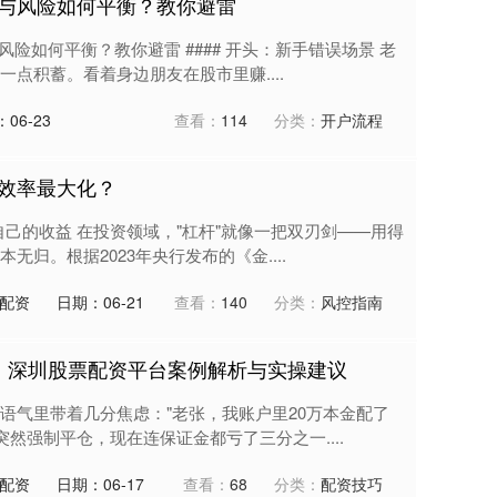
与风险如何平衡？教你避雷
风险如何平衡？教你避雷 #### 开头：新手错误场景 老
点积蓄。看着身边朋友在股市里赚....
06-23
查看：
114
分类：
开户流程
效率最大化？
自己的收益 在投资领域，"杠杆"就像一把双刃剑——用得
归。根据2023年央行发布的《金....
配资
日期：06-21
查看：
140
分类：
风控指南
述：深圳股票配资平台案例解析与实操建议
语气里带着几分焦虑："老张，我账户里20万本金配了
突然强制平仓，现在连保证金都亏了三分之一....
配资
日期：06-17
查看：
68
分类：
配资技巧