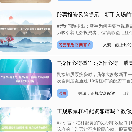
股票投资风险提示：新手入场前
#### 问题提出：新手为何需要重视
力吸引着无数投资者，但“高收益往往伴随
股票配资官网开户
来源：线上炒股
**操作心得型**：操作心得：
刚接触股票投资时，我像大多数新手一
次看到朋友通过“10倍杠杆”的配资平台
股票
来源：正规实盘配资
日期：
正规股票杠杆配资靠谱吗？教你
## 引言：杠杆配资的"双刃剑"效应 "
这样的广告语让不少股民心动。股票配资