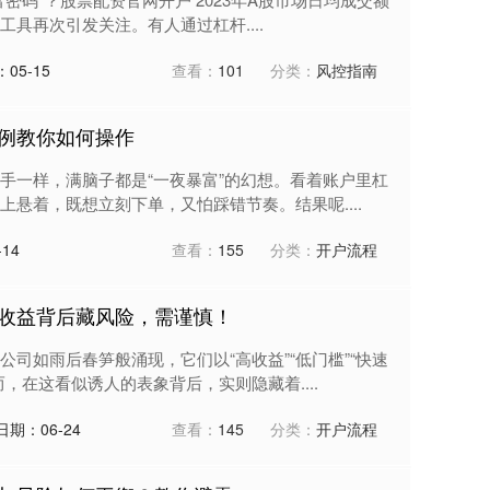
具再次引发关注。有人通过杠杆....
05-15
查看：
101
分类：
风控指南
例教你如何操作
手一样，满脑子都是“一夜暴富”的幻想。看着账户里杠
悬着，既想立刻下单，又怕踩错节奏。结果呢....
14
查看：
155
分类：
开户流程
收益背后藏风险，需谨慎！
司如雨后春笋般涌现，它们以“高收益”“低门槛”“快速
，在这看似诱人的表象背后，实则隐藏着....
日期：06-24
查看：
145
分类：
开户流程