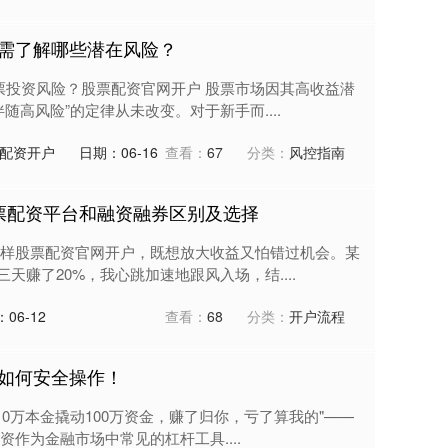
需了解哪些潜在风险？
股票投资风险？股票配资官网开户 股票市场因其高收益潜
高风险”的定律从未改变。对于新手而....
配资开户
日期：06-16
查看：
67
分类：
风控指南
股票配资平台和融资融券区别及选择
样股票配资官网开户，既想放大收益又怕错过机会。某
三天赚了20%，我心跳加速地跟风入场，结....
06-12
查看：
68
分类：
开户流程
如何安全操作！
用10万本金撬动100万资金，赚了归你，亏了算我的"——
作为金融市场中常见的杠杆工具....