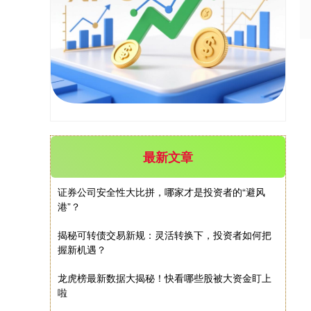
沪深300
4637.89
-20.27
-0.44%
最新文章
北证50
1115.17
-4.29
-0.38%
证券公司安全性大比拼，哪家才是投资者的“避风
港”？
揭秘可转债交易新规：灵活转换下，投资者如何把
握新机遇？
龙虎榜最新数据大揭秘！快看哪些股被大资金盯上
啦
创业板指
3511.47
-23.68
-0.67%