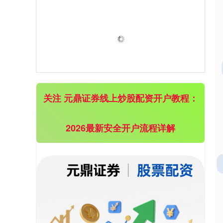
上证综指
3878.92
+0.49
+0.01%
关注 元鼎证券线上炒股配资开户教程：
2026最新安全开户流程详解
深证成指
14070.78
-73.43
-0.52%