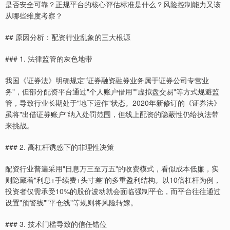
是否安全可靠？正规平台的核心评估标准是什么？风险控制能力又该
从哪些维度考察？
## 原因分析：配资行业乱象的三大根源
### 1. 法律监管的灰色地带
我国《证券法》明确规定"证券融资融券业务属于证券公司专营业
务"，但部分配资平台通过"个人账户借用""虚拟盘交易"等方式规避监
管，导致行业长期处于"地下运作"状态。2020年新修订的《证券法》
虽将"出借证券账户"纳入处罚范围，但线上配资的隐蔽性仍给执法带
来挑战。
### 2. 高杠杆诱惑下的非理性决策
配资行业普遍采用"日息万三至万五"的收费模式，看似成本低廉，实
则隐藏着"利息+手续费+头寸差"的多重盈利结构。以10倍杠杆为例，
投资者仅需承受10%的股价波动就会面临强制平仓，而平台往往通过
设置"预警线""平仓线"等规则将风险转嫁。
### 3. 技术门槛导致的信任错位