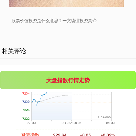
股票价值投资是什么意思？一文读懂投资真谛
创业板指
3577.20
+61.64
+1.75%
相关评论
大盘指数行情走势
基金指数
7236.70
+6.90
+0.10%