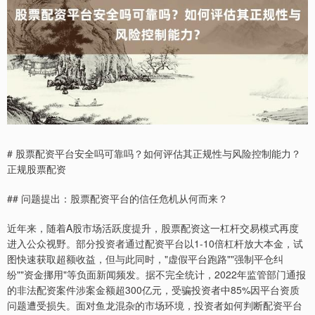
# 股票配资平台安全吗可靠吗？如何评估其正规性与风险控制能力？
正规股票配资
## 问题提出：股票配资平台的信任危机从何而来？
近年来，随着A股市场活跃度提升，股票配资这一杠杆交易模式再度
进入公众视野。部分投资者通过配资平台以1-10倍杠杆放大本金，试
图快速获取超额收益，但与此同时，"虚假平台跑路""强制平仓纠
纷""资金挪用"等负面新闻频发。据不完全统计，2022年监管部门通报
的非法配资案件涉案金额超300亿元，受骗投资者中85%因平台资质
问题遭受损失。面对鱼龙混杂的市场环境，投资者如何判断配资平台