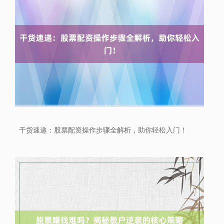
上证综指
3919.51
+19.16
+0.49%
干货速递：股票配资操作步骤全解析，助你轻松入门！
深证成指
14295.08
+184.96
+1.31%