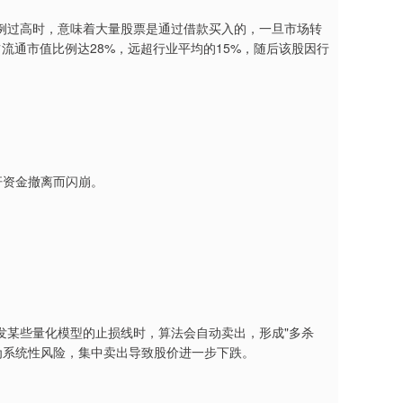
例过高时，意味着大量股票是通过借款买入的，一旦市场转
占流通市值比例达28%，远超行业平均的15%，随后该股因行
。
杆资金撤离而闪崩。
发某些量化模型的止损线时，算法会自动卖出，形成"多杀
判为系统性风险，集中卖出导致股价进一步下跌。