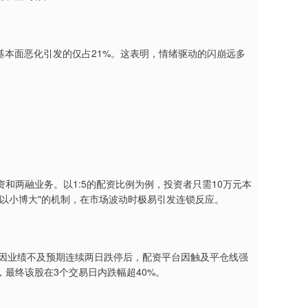
因基本面恶化引发的仅占21%。这表明，情绪驱动的闪崩远多
和两融业务。以1:5的配资比例为例，投资者只需10万元本
种"以小博大"的机制，在市场波动时极易引发连锁反应。
该股因业绩不及预期连续两日跌停后，配资平台因触及平仓线强
最终该股在3个交易日内跌幅超40%。