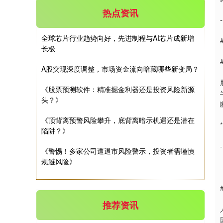
热点资讯
-
深证成指
14311.01
+200.89
+1.42%
全球芯片行业趋势向好，先进制程与AI芯片成新增
长极
A股突现深度调整，市场资金流向暗藏哪些新变局？
《股票预测软件：精准掘金利器还是投资风险新源
头？》
《顶背离预警风险攀升，底背离暗示机遇还是潜在
陷阱？》
沪深300
4694.44
+43.13
+0.93%
《警惕！多家公司遭退市风险警示，投资者需谨慎
规避风险》
推荐资讯