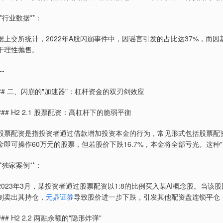
**行业数据**：
据上交所统计，2022年A股闪崩事件中，因谣言引发的占比达37%，而
于理性抛售。
--
## 二、闪崩的"加速器"：杠杆资金的双刃剑效应
### H2 2.1 股票配资：高杠杆下的脆弱平衡
股票配资是指投资者通过借款增加投资本金的行为，常见形式包括股票配资
金即可操作60万元的股票，但若股价下跌16.7%，本金将全部亏光。这
**独家案例**：
2023年3月，某投资者通过股票配资以1:8的比例买入某AI概念股。当
制卖出其持仓，
元鼎证券
导致股价进一步下跌，引发其他配资盘连锁平仓，
### H2 2.2 两融余额的"隐形炸弹"