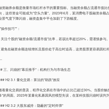
融资融券余额是衡量市场杠杆水平的重要指标。当融资余额占流通市值比
向，这些资金可能成为"空头力量"。2023年6月，某消费电子股融资余额
业景气度下降闪崩，融资盘集中平仓加剧了下跌幅度。
**操作技巧**：
- 关注个股的"融资余额/流通市值"比率，若该比率超过20%，需谨慎参与
- 避免在融资余额连续增长且股价处于高位时追高，这类股票更容易因杠
--
## 三、闪崩的"幕后推手"：机构行为与市场生态
### H2 3.1 量化交易：算法的"助跌"效应
随着量化交易的普及，程序化交易在市场中的占比已超过30%。当股价触
多"的局面。2023年某量化私募因风控模型失误，在某科技股闪崩时误
### H2 3.2 大股东减持：隐蔽的"定时炸弹"