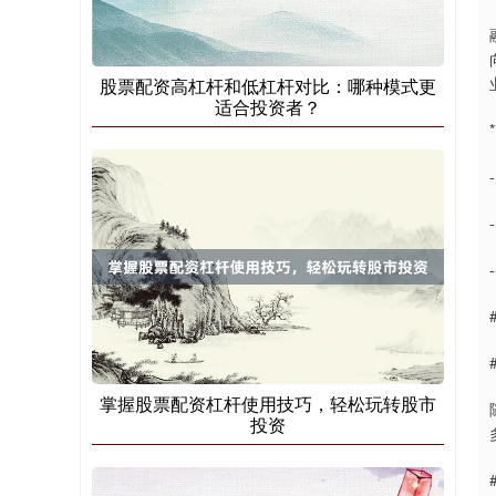
股票配资高杠杆和低杠杆对比：哪种模式更
适合投资者？
国债指数
229.69
+0.10
+0.04%
-
掌握股票配资杠杆使用技巧，轻松玩转股市
投资
期指IC0
7877.80
+164.40
+2.13%