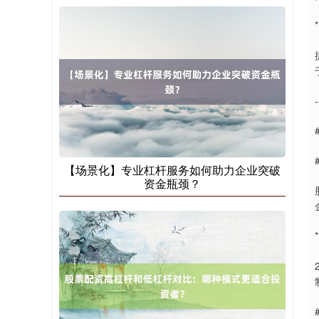
北证50
1134.24
+11.37
+1.01%
-
创业板指
3563.12
+47.56
+1.35%
【场景化】专业杠杆服务如何助力企业突破
资金瓶颈？
基金指数
7242.10
+12.30
+0.17%