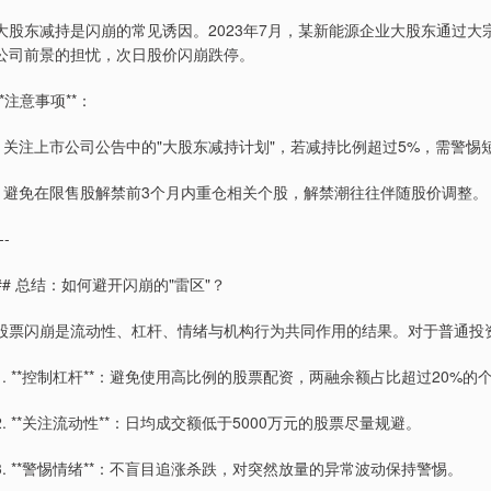
大股东减持是闪崩的常见诱因。2023年7月，某新能源企业大股东通过
公司前景的担忧，次日股价闪崩跌停。
**注意事项**：
- 关注上市公司公告中的"大股东减持计划"，若减持比例超过5%，需警惕
- 避免在限售股解禁前3个月内重仓相关个股，解禁潮往往伴随股价调整。
--
## 总结：如何避开闪崩的"雷区"？
股票闪崩是流动性、杠杆、情绪与机构行为共同作用的结果。对于普通投
1. **控制杠杆**：避免使用高比例的股票配资，两融余额占比超过20%的
2. **关注流动性**：日均成交额低于5000万元的股票尽量规避。
3. **警惕情绪**：不盲目追涨杀跌，对突然放量的异常波动保持警惕。