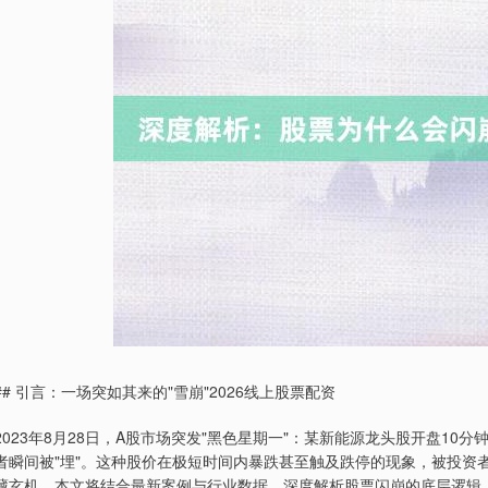
## 引言：一场突如其来的"雪崩"2026线上股票配资
2023年8月28日，A股市场突发"黑色星期一"：某新能源龙头股开盘1
者瞬间被"埋"。这种股价在极短时间内暴跌甚至触及跌停的现象，被投资者
藏玄机。本文将结合最新案例与行业数据，深度解析股票闪崩的底层逻辑