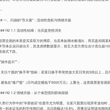
--
## 一、闪崩的"导火索"：流动性危机与情绪共振
### H2 1.1 流动性枯竭：当买盘突然消失
股票交易的本质是买卖双方的博弈。当卖单如潮水般涌出，而买盘却因某种
半导体企业闪崩当天，其龙虎榜数据显示，前五大卖方席位合计卖出超10
断崖式下跌。
**操作提示**：
- 关注个股的"换手率"指标：若某日换手率突然放大至日常的3倍以上，
- 避免在"僵尸股"（日均成交额低于5000万元）上重仓，这类股票更容
### H2 1.2 情绪共振：从个体恐慌到群体踩踏
人类行为学中的"羊群效应"在股市尤为明显。当某只股票出现异常波动时，
因一则未证实的利空传闻闪崩，当日跌幅达19.8%，而事后证明该传闻纯