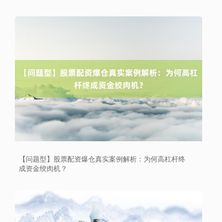
深证成指
14311.01
+200.89
+1.42%
沪深300
4694.44
+43.13
+0.93%
【问题型】股票配资爆仓真实案例解析：为何高杠杆终
成资金绞肉机？