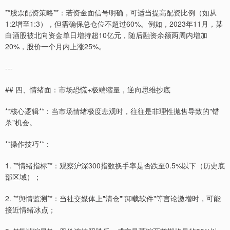
**股票配资策略**：若资金面信号明确，可适当提高配资比例（如从
1:2增至1:3），但需确保总仓位不超过60%。例如，2023年11月，某
白酒股被北向资金单日增持超10亿元，随后融资余额两周内增加
20%，股价一个月内上涨25%。
---
## 四、情绪面：市场恐慌+极端缩量，逆向思维抄底
**核心逻辑**：当市场情绪极度悲观时，往往是非理性抛售导致的"错
杀"机会。
**操作技巧**：
1. **情绪指标**：观察沪深300指数换手率是否跌至0.5%以下（历史底
部区域）；
2. **舆情监测**：当社交媒体上"清仓""卸载软件"等言论激增时，可能
接近情绪冰点；