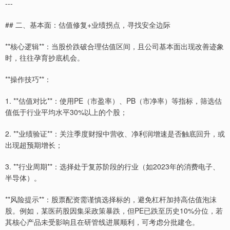
---
## 二、基本面：估值修复+业绩拐点，寻找安全边际
**核心逻辑**：当股价跌破合理估值区间，且公司基本面出现改善迹象
时，往往孕育抄底机会。
**操作技巧**：
1. **估值对比**：使用PE（市盈率）、PB（市净率）等指标，筛选估
值低于行业平均水平30%以上的个股；
2. **业绩验证**：关注季度财报中营收、净利润增速是否触底回升，或
出现超预期增长；
3. **行业周期**：选择处于复苏阶段的行业（如2023年的消费电子、
半导体）。
**风险提示**：股票配资需谨慎选择标的，避免杠杆加持高估值泡沫
股。例如，某医药股因集采政策暴跌，但PE已跌至历史10%分位，若
其核心产品未受影响且在研管线进展顺利，可考虑分批建仓。