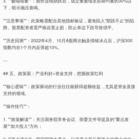
3. **极端缩量**：股价连续阴跌后，成交量萎缩至前期均量的30%以
下，暗示抛压衰竭。
**注意事项**：此策略需配合其他指标验证，避免陷入"阴跌不止"的陷
阱。股票配资者需严格设置止损，防止单边下跌导致强平。
**历史回测**：2022年4月、10月A股两次触及情绪冰点后，沪深300
指数均在1个月内反弹超10%。
---
## 五、政策面：产业利好+资金支持，把握政策红利
**核心逻辑**：政策驱动的行业往往能获得超额收益，尤其是资金直接
支持的领域。
**操作技巧**：
1. **政策解读**：关注国务院常务会议、部委文件等提及的"重点发
展""加大投入"方向；