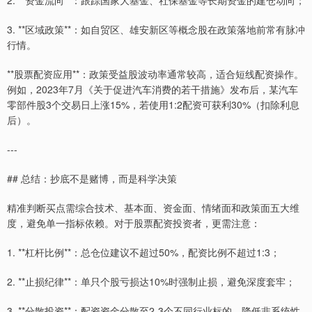
2. **资金流向**：跟踪国家大基金、社保基金等长期资金的建仓动向；
3. **区域政策**：如自贸区、雄安新区等概念股在政策落地前常有脉冲
行情。
**股票配资应用**：政策受益股波动率通常较高，适合短线配资操作。
例如，2023年7月《关于促进汽车消费的若干措施》发布后，某汽车
零部件股3个交易日上涨15%，若使用1:2配资可获利30%（扣除利息
后）。
---
## 总结：抄底不是赌博，而是科学决策
精准判断买点需综合技术、基本面、资金面、情绪面和政策面五大维
度，避免单一指标依赖。对于股票配资投资者，更需注意：
1. **杠杆比例**：总仓位建议不超过50%，配资比例不超过1:3；
2. **止损纪律**：单只个股亏损达10%时强制止损，避免深度套牢；
3. **分散投资**：配资资金分散至2-3个不同行业标的，降低非系统性