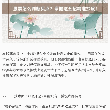
在股票市场中，"抄底"是每个投资者梦寐以求的操作——用最低的成
本买入，等待股价反弹后获利。但现实往往残酷：盲目抄底的人，要
么被深套，要么因恐慌割肉离场。如何精准判断买点？本文结合实战
经验与最新市场数据线上配资十大平台，总结五大实用技巧，并融入
股票配资相关策略，助你提升抄底成功率。
---
## 一、技术面：双底形态+量能配合，捕捉底部信号
**核心逻辑**：股价连续下跌后形成"W"型双底结构，且右侧放量突破