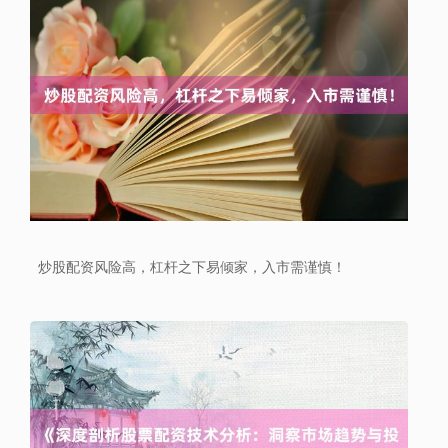
上证综指
3940.04
+39.68
+1.02%
炒股配资风险高，杠杆之下易倾家，入市需谨慎！
深证成指
14311.01
+200.89
+1.42%