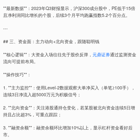
**最新数据**：2023年Q3财报显示，沪深300成分股中，PE低于15倍
且净利润同比增长的个股，后续3个月平均跑赢指数5.2个百分点。
---
## 三、资金面：主力动向+北向资金，跟随聪明钱
**核心逻辑**：大资金入场往往先于股价反弹，
元鼎证券
通过监测资金
流向可提前布局。
**操作技巧**：
1. **主力监控**：使用Level-2数据观察大单净买入（单笔≥100手），
连续3日净流入超5000万元为积极信号；
2. **北向资金**：关注港股通持仓变化，若某股被北向资金连续5日增
持且占比超3%，可重点跟踪；
3. **融资余额**：融资余额环比增加10%以上，显示杠杆资金看好后
市。