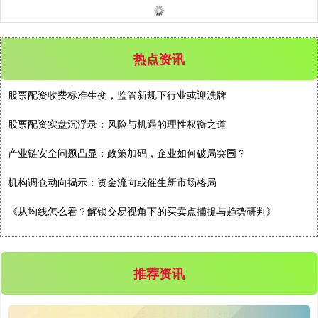
热点资讯
股票配资收费标准生变，监管新规下行业或迎洗牌
股票配资实盘沉浮录：风险与机遇的理性权衡之道
深证成指
14311.01
+200.89
+1.42%
产业链安全问题凸显：政策加码，企业如何破局突围？
机构调仓动向揭示：资金流向或催生新市场格局
《从均线怎么看？解锁交易视角下的买卖点捕捉与趋势研判》
推荐资讯
沪深300
4694.44
+43.13
+0.93%