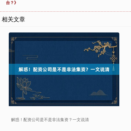
台？》
相关文章
上证综指
3878.92
+0.49
+0.01%
解惑！配资公司是不是非法集资？一文说清
深证成指
14070.78
-73.43
-0.52%