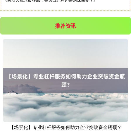
《机器人概念股狂飙：是风口红利还是泡沫前奏？》
沪深300
4702.02
+7.59
+0.16%
推荐资讯
北证50
1122.88
-11.37
-1.00%
【场景化】专业杠杆服务如何助力企业突破资金瓶颈？
创业板指
3537.21
-25.90
-0.73%